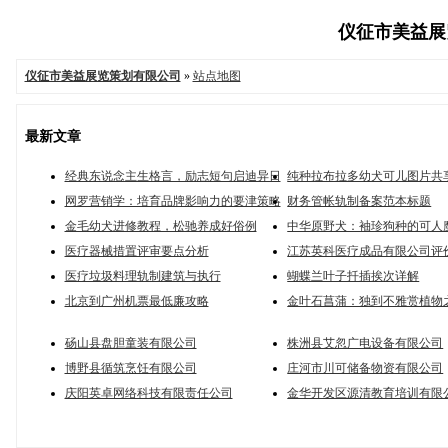
仪征市美益展览
仪征市美益展览策划有限公司
»
站点地图
最新文章
经典东说念主生格言，励志短句启迪异日
纯种拉布拉多幼犬可儿图片共
网罗营销学：培育品牌影响力的要津策略
财务管帐轨制备案范本标题
金毛幼犬进修教程，松驰养成好俗例
中华原野犬：袖珍狗种的可人
医疗器械措置评审要点分析
江苏英科医疗成品有限公司评
医疗垃圾料理轨制建筑与执行
蝴蝶兰叶子扦插挨次详解
北京到广州机票最低廉攻略
金叶石菖蒲：独到不雅赏植物
砀山县盘胆童装有限公司
株洲县艾忽广电设备有限公司
博野县循筑烹饪有限公司
庄河市川可储备物资有限公司
庆阳英卓网络科技有限责任公司
金华开发区源清教育培训有限